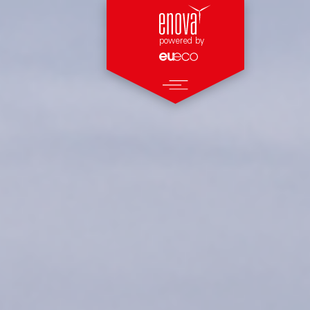
powered by
BETEILIGUNGSPROJEKTE
Hauptnavigation
WINDPARK MEPPEN
WINDPARK UPLENGEN
ÜBER ENOVA
REFERENZEN